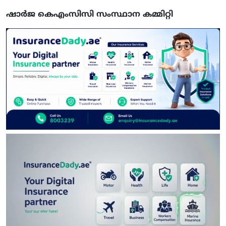
ഷാർജ കെഎംസിസി സംസ്ഥാന കമ്മിറ്റി