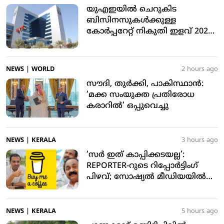
യുഎഇയില്‍ ചെറുകിട
ബിസിനസുകള്‍ക്കുള്ള
കോര്‍പ്പറേറ്റ് നികുതി ഇളവ് 2029
ഡിസംബര്‍ 31 വരെ നീട്ടി
NEWS
|
WORLD
2 hours ago
സൗദി, തുര്‍ക്കി, പാകിസ്ഥാന്‍:
‘മക്ക സംയുക്ത പ്രതിരോധ
കരാറില്‍’ ഒപ്പുവെച്ചു
NEWS
|
KERALA
3 hours ago
‘സര്‍ ഇത് കാപ്പിക്കടയല്ല’:
REPORTER-റുടെ റിപ്പോര്‍ട്ടിംഗ്
പിഴവ്; സോഷ്യല്‍ മീഡിയയില്‍
ട്രോളുകളുടെ പ്രളയം
NEWS
|
KERALA
5 hours ago