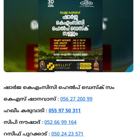
ഷാർജ കെഎംസിസി ഹെൽപ് ഡെസ്‌ക് സം
കെഎസ് ഷാനവാസ്
:
056 27 200 99
ഹഖീം കരുവാടി
:
055 97 50 311
സിപി നൗഷാദ്
:
052 66 99 164
റസീഫ് പുറക്കാട്
:
050 24 23 571