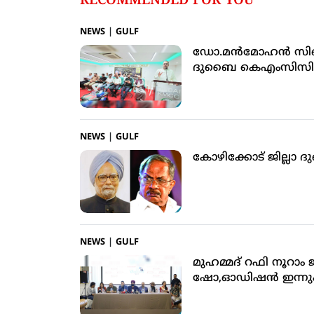
RECOMMENDED FOR YOU
NEWS
|
GULF
ഡോ.മൻമോഹൻ സിങും എ
ദുബൈ കെഎംസിസി
NEWS
|
GULF
കോഴിക്കോട് ജില്ല
NEWS
|
GULF
മുഹമ്മദ് റഫി നൂറാം ജ
ഷോ,ഓഡിഷന്‍ ഇന്നു