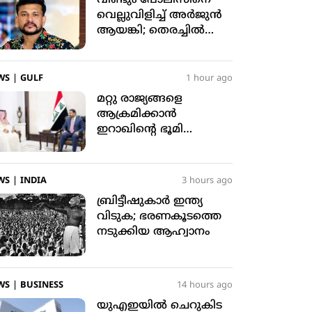
വെല്ലുവിളിച്ച് അര്‍ജുന്‍
ആയങ്കി; തെരച്ചില്‍
ശക്തമാക്കി പോലീസ്
WS
|
GULF
1 hour ago
മറ്റു രാജ്യങ്ങളെ
ആക്രമിക്കാന്‍
ഇറാഖിന്റെ ഭൂമി
അനുവദിക്കില്ല: ഇറാഖ്
പ്രധാനമന്ത്രി
WS
|
INDIA
3 hours ago
ബ്രിട്ടീഷുകാര്‍ ഇന്ത്യ
വിടുക; ഭരണകൂടത്തെ
നടുക്കിയ ആഹ്വാനം
WS
|
BUSINESS
14 hours ago
യുഎഇയില്‍ ചെറുകിട