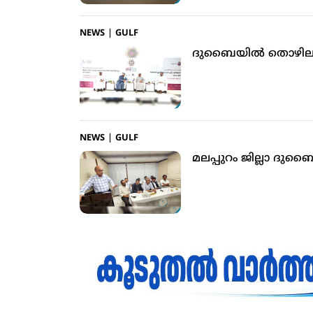
NEWS
|
GULF
ദുബൈയില്‍ തൊഴിലാ
NEWS
|
GULF
മലപ്പുറം ജില്ലാ ദു