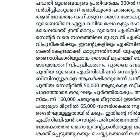
പദ്ധതി ദുബൈയുടെ പ്രതിവര്‍ഷം 300ല്‍ നി
വര്‍ധിപ്പിക്കുമെന്ന് അധികൃതര്‍ പറഞ്ഞു
ആതിഥേയത്വം വഹിക്കുന്ന മെഗാ ഷോകളുടെ
ദുബൈയിലെ എല്ലാ വലിയ ഷോകളും ഹോസ്റ്റ
മേഖലയായി ഇത് മാറും. ദുബൈ എക്‌സിബിഷ
സെന്റര്‍ വരെ നഗരത്തിലെ മുഴുവന്‍ എക
വിപുലീകരിക്കും. ഇവന്റുകളിലും എക്‌
ശക്തികേന്ദ്രമാക്കി മാറ്റുന്നതിനായി 
ഭരണാധികാരിയുമായ ശൈഖ് മുഹമ്മദ് ബിന്‍ 
ഭാഗമായാണ് വിപുലീകരണം. ദുബൈ വേള്‍ഡ് ട്ര
പുതിയ ദുബൈ എക്‌സിബിഷന്‍ സെന്റര്‍ എക്
ബിസിനസ്സുകളെ ആകര്‍ഷിക്കുമെന്ന് പ്രതീക്ഷി
പുതിയ സെന്ററില്‍ 50,000 ആളുകളെ സ്വീക
പാദത്തോടെ ഒരു ഘട്ടം പൂര്‍ത്തിയാകും. അ
സ്‌പേസ് 160,000 ചതുരശ്ര മീറ്ററായി ഉയര്
ചതുരശ്ര മീറ്ററില്‍ 65,000 സന്ദര്‍ശകരെ സ്
ദൈര്‍ഘ്യമുള്ളതായിരിക്കും. ഇതിന്റെ നി
എക്‌സിബിഷന്‍ സെന്റര്‍ പരിവര്‍ത്തനത്
ലോകോത്തര മെഗാ ഇവന്റുകള്‍ക്കുള്ള ലക
ശക്തിപ്പെടുത്തുകയും ചെയ്യുകയാണ് ലക്ഷ്