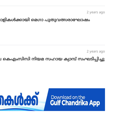
2 years ago
ളികള്‍ക്കായി മെഗാ പുതുവത്സരാഘോഷം
2 years ago
ബൈ കെഎംസിസി നിയമ സഹായ ക്യാമ്പ് സംഘടിപ്പിച്ചു