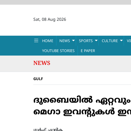
Sat, 08 Aug 2026
HOME
NEWS
SPORTS
CULTURE
V
YOUTUBE STORIES
E PAPER
NEWS
GULF
ദുബൈയില്‍ ഏറ്റവും 
മെഗാ ഇവന്റുകള്‍ ഇനി
ഗൾഫ് ചന്ദ്രിക