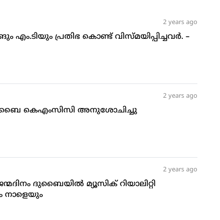
2 years ago
ം.ടിയും പ്രതിഭ കൊണ്ട് വിസ്മയിപ്പിച്ചവർ. –
2 years ago
ാ ദുബൈ കെഎംസിസി അനുശോചിച്ചു
2 years ago
ന്മദിനം ദുബൈയില്‍ മ്യൂസിക് റിയാലിറ്റി
ം നാളെയും