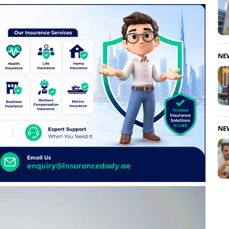
NE
NE