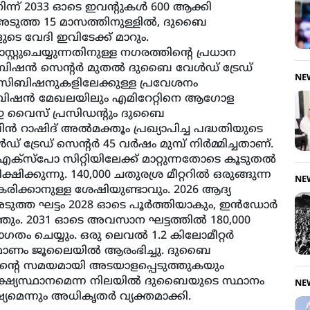
ന്ന് 2033 ഓടെ ഇവന്റുകള്‍ 600 ആക്കി
. അടുത്ത 15 മാസത്തിനുള്ളില്‍, ദുബൈ
 വേദി ഇവിടേക്ക് മാറും.
ുചെയ്യുന്നതിനുള്ള നഗരത്തിന്റെ പ്രധാന
ന്‍ സെന്റര്‍ മുതല്‍ ദുബൈ വേള്‍ഡ് ട്രേഡ്
NE
്‌സിബിഷനുകളിലേക്കുള്ള പ്രവേശനം
സിബിഷന്‍ മേഖലയിലും എമിറേറ്റിനെ ആഗോള
യുഎഇ വൈസ് പ്രസിഡന്റും ദുബൈ
റാഷിദ് അല്‍മക്തൂം പ്രഖ്യാപിച്ച പദ്ധതിയുടെ
േഡ് സെന്റര്‍ 45 വര്‍ഷം മുമ്പ് നിര്‍മ്മിച്ചതാണ്.
‌സ്‌പോ സിറ്റിയിലേക്ക് മാറ്റുന്നതോടെ കൂടുതല്‍
ക്കുന്നു. 140,000 ചതുരശ്ര മീറ്ററില്‍ ഒരുങ്ങുന്ന
NE
രിക്കാനുള്ള ശേഷിയുണ്ടാവും. 2026 ആദ്യ
ടുത്ത ഘട്ടം 2028 ഓടെ പൂര്‍ത്തിയാകും, ഇന്‍ഡോര്‍
‍ത്തും. 2031 ഓടെ അവസാന ഘട്ടത്തില്‍ 180,000
വാഗതം ചെയ്യും. ഒരു ലെവല്‍ 1.2 കിലോമീറ്റര്‍
ര്‍മാണം ജൂലൈയില്‍ ആരംഭിച്ചു. ദുബൈ
തിന്റെ സമയമായി അടയാളപ്പെടുത്തുകയും
്ഷ്യസ്ഥാനമെന്ന നിലയില്‍ ദുബൈയുടെ സ്ഥാനം
NE
യമെന്നും അധികൃതര്‍ വ്യക്തമാക്കി.