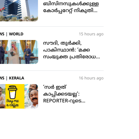
ബിസിനസുകള്‍ക്കുള്ള
കോര്‍പ്പറേറ്റ് നികുതി
ഇളവ് 2029 ഡിസംബര്‍
31 വരെ നീട്ടി
WS
|
WORLD
15 hours ago
സൗദി, തുര്‍ക്കി,
പാകിസ്ഥാന്‍: ‘മക്ക
സംയുക്ത പ്രതിരോധ
കരാറില്‍’ ഒപ്പുവെച്ചു
WS
|
KERALA
16 hours ago
‘സര്‍ ഇത്
കാപ്പിക്കടയല്ല’:
REPORTER-റുടെ
റിപ്പോര്‍ട്ടിംഗ് പിഴവ്;
സോഷ്യല്‍ മീഡിയയില്‍
ട്രോളുകളുടെ പ്രളയം