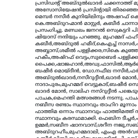
പ്രസിഡന്റ് അബ്ദുല്‍ഖാദര്‍ ചക്കനാത്ത് മു
അസോസിയേഷന്‍ പ്രസിന്റായി തിരഞ്ഞെടുക്കപ
മെമ്പര്‍ നസീര്‍ കുനിയിലിനും അഷറഫ് കൊ
കെ.അബ്ദുറഹ്മാന്‍ മാസ്റ്റര്‍, കബീര്‍ ചാ
പ്രസംഗിച്ചു. മണ്ഡലം ജനറല്‍ സെക്രട്ടറി 
ഷിയാസ് നന്ദിയും പറഞ്ഞു. മുഹമ്മദ് ഫഹീം 
കബീര്‍,അബ്ദുല്‍ ഹമീദ്,കെഎച്ച് നാസര്‍
അബ്ബാസ്,ശമീല്‍ പള്ളിക്കര,സികെ കുഞ്ഞബ
ഹകീം,അഷ്‌റഫ് വെട്ടം,സുബൈര്‍ പള്ളിക്ക
പൈക്ക,ഷാജഹാന്‍,അഡ്വ.ഫാസില്‍,ആര്‍ഒ ഇസ്
ബഷീര്‍ മൊയ്ദീന്‍, ഡോ.നഫീല നസീര്‍,ഫ
അബ്ദുല്‍ഖാദര്‍,നസീറുദ്ദീന്‍,ഖാദര്‍ മോന്
നാദാപുരം,മുഹമ്മദ് വെട്ടുകാട്,ബഷീര്‍ സെ
ഖാദര്‍ മോന്‍, സാലിഹ നസ്‌റുദ്ദീന്‍ പങ്ക
പാചക,മെഹന്തി മത്സരങ്ങള്‍ നടന്നു. പാച
നബീസ രണ്ടാം സ്ഥാനവും താഹിറ മൂന്നാം 
ഫാത്തിമ ഒന്നാം സ്ഥാനവും ഫാത്തിമത്ത് ന
സ്ഥാനവും കരസ്ഥമാക്കി. ഫെബിന ടീച്ചര്
ഉമ്മര്‍,സബീന ഷാനവാസ്,ശറീന നജു,സബീ
അബ്ദുറഹീം,മുഹമ്മദാലി, എംഎ അന്‍വര്‍