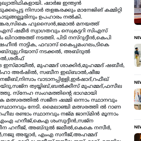
ഖ്യാതിഥികളായി. ഷാര്‍ജ ഇന്ത്യന്‍
്പെട്ട നിസാര്‍ തളങ്കരക്കും മാനേജിങ് കമ്മിറ്റി
ടുങ്ങല്ലൂരിനും ഉപഹാരം നല്‍കി.
ന്നാങ്കര,സികെ ഹുസൈന്‍,ജമാല്‍ മനയത്ത്
പിഎസ് ഷമീര്‍ സ്വാഗതവും സെക്രട്ടറി സിഎസ്
ഖിറാഅത്ത് നടത്തി. പിടി നസ്‌റുദ്ദീന്‍,കെപി
NE
,ഷഹീന്‍ നാട്ടിക, ഫവാസ് കൈപ്പമംഗലം,ടികെ
്ദുല്ല,റിയാസ് നടക്കല്‍, അബ്ദുല്‍
ല്‍,ശരീഫ്
മായീല്‍, മുഹമ്മദ് ശാക്കിര്‍,മുഹമ്മദ് ഷബീര്‍,
ര്‍ഹാ അര്‍ഷില്‍, സബീന ഇഖ്ബാല്‍,ഷീജ
‍,നജീബ്,നിസാം വാടാനപ്പിള്ളി,ഇര്‍ഷാദ്,റഫീഖ്
NE
യ്ദു,സജ്‌ന ത്വയ്യിബ്,ബല്‍ക്കീസ് മുഹമ്മദ്,ഫസീല
െടുത്തു. സ്‌നേഹ സംഗമത്തിന്റെ ഭാഗമായി
ക മത്സരത്തില്‍ സജീന ഷമ്മി ഒന്നാം സ്ഥാനവും
സ്ഥാനവും നേടി. മൈലാഞ്ചി മത്സരത്തി ല്‍ റാണ
ഹീല രണ്ടാം സ്ഥാനവും നജ്മ ജാസ്മിന്‍ മൂന്നാം
‍,എംഎ ഹനീജ്,കെഎ ശംസുദ്ദീന്‍,സജ്‌ന
ന ഹനീജ്, അബ്ദുല്‍ ജലീല്‍,കെകെ നസീര്‍,
NE
,നജു അയ്യാര്‍, എംഎ സനീജ്,അഹമ്മദ്