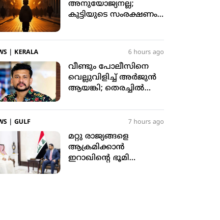
അനുയോജ്യനല്ല;
കുട്ടിയുടെ സംരക്ഷണം
അമ്മായിക്ക് നല്‍കി
അബുദാബി കോടതി
WS
|
KERALA
6 hours ago
വീണ്ടും പോലീസിനെ
വെല്ലുവിളിച്ച് അര്‍ജുന്‍
ആയങ്കി; തെരച്ചില്‍
ശക്തമാക്കി പോലീസ്
WS
|
GULF
7 hours ago
മറ്റു രാജ്യങ്ങളെ
ആക്രമിക്കാന്‍
ഇറാഖിന്റെ ഭൂമി
അനുവദിക്കില്ല: ഇറാഖ്
പ്രധാനമന്ത്രി