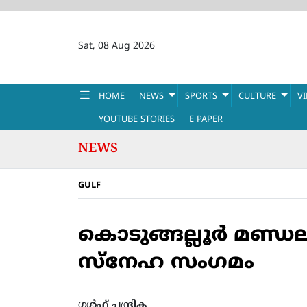
Sat, 08 Aug 2026
HOME
NEWS
SPORTS
CULTURE
V
YOUTUBE STORIES
E PAPER
NEWS
GULF
കൊടുങ്ങല്ലൂര്‍ മണ്
സ്‌നേഹ സംഗമം
ഗൾഫ് ചന്ദ്രിക