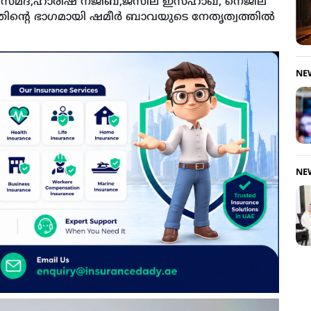
് സമദ്,ഹാരിഷ നജീബ്,ജസീല ഇസ്ഹാഖ്, നെജില
ിന്റെ ഭാഗമായി ഷമീര്‍ ബാവയുടെ നേതൃത്വത്തില്‍
NE
NE