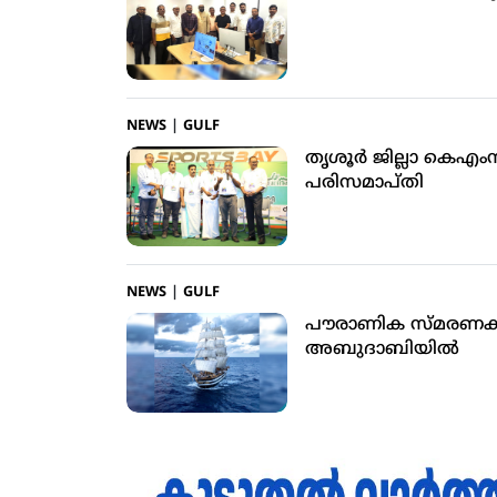
NEWS
|
GULF
തൃശൂര്‍ ജില്ലാ കെ
പരിസമാപ്തി
NEWS
|
GULF
പൗരാണിക സ്മരണകള്
അബുദാബിയില്‍