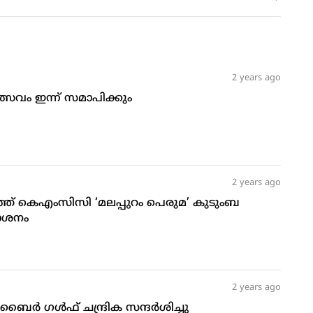
2 years ago
വം ഇന്ന് സമാപിക്കും
2 years ago
‌കത്ത് കെഎംസിസി ‘മലപ്പുറം പെരുമ’ കുടുംബ
കാശനം
2 years ago
്‍ ഗള്‍ഫ് ചന്ദ്രിക സന്ദര്‍ശിച്ചു