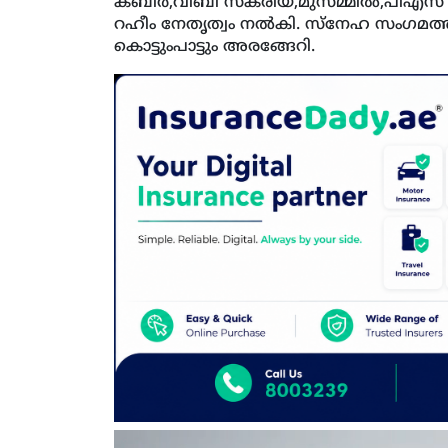
കബീര്‍,വിബി സകരിയ,മുസമ്മില്‍,പിഎസ
റഹീം നേതൃത്വം നല്‍കി. സ്‌നേഹ സംഗമത്ത
കൊട്ടുംപാട്ടും അരങ്ങേറി.