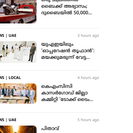
ബൈക്ക് അഭ്യാസം;
ദുബൈയില്‍ 50,000
ദിര്‍ഹം പിഴ
WS
|
UAE
3 hours ago
യുഎഇയിലും
‘ഓപ്പറേഷന്‍ തൂഫാന്‍’:
മയക്കുമരുന്ന് വേട്ട
ശക്തമാക്കി കസ്റ്റംസ്
WS
|
LOCAL
4 hours ago
കെഎംസിസി
കാസര്‍ഗോഡ് ജില്ലാ
കമ്മിറ്റി ‘ടോക്ക് ടൈം
വിത്ത് ലീഡര്‍’ പരിപാടി
സംഘടിപ്പിച്ചു
WS
|
UAE
5 hours ago
പിതാവ്