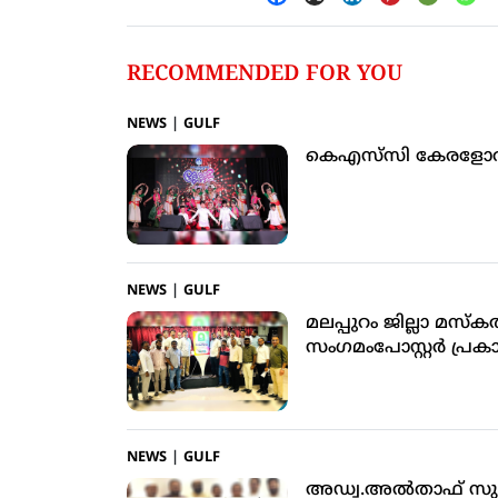
RECOMMENDED FOR YOU
NEWS
|
GULF
കെഎസ്‌സി കേരളോത്സ
NEWS
|
GULF
മലപ്പുറം ജില്ലാ മസ്
സംഗമംപോസ്റ്റര്‍ പ്ര
NEWS
|
GULF
അഡ്വ.അല്‍താഫ് സുബൈര