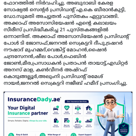
ഫോറത്തില്‍ നിര്‍വഹിച്ചു. അബുദാബി കേരള
സോഷ്യല്‍ സെന്റര്‍ പ്രസിഡന്റ് എ.കെ ബീരാന്‍കുട്ടി,
ഡോ.സുമതി അച്യുതന്‍ പുസ്തകം ഏറ്റുവാങ്ങി.
അക്കാഫ് അസോസിയേഷന്‍ എന്റെ കലാലയം
സീരീസ് പ്രസിദ്ധീകരിച്ച 21 പുസ്തകങ്ങളില്‍
ഒന്നാണിത്. അക്കാഫ് അസോസിയേഷന്‍ പ്രസിഡന്റ്
പോള്‍ ടി ജോസഫ്,ജനറല്‍ സെക്രട്ടറി ദീപു,ട്രഷറര്‍
നൗഷാദ് മുഹമ്മദ്,വെങ്കിട്ട് മോഹന്‍,ഷൈന്‍
ചന്ദ്രസേനന്‍,ഷീല പോള്‍,ഫെബിന്‍
ജോണ്‍,മീര,പ്രസാധകന്‍ പ്രതാപന്‍ തായാട്ട്,എഡിറ്റര്‍
അനസ് മാള, കണ്‍വീനര്‍ അഷ്‌റഫ്
കൊടുങ്ങല്ലൂര്‍,അലുംനി പ്രസിഡന്റ് രമേശ്
നായര്‍,ജനറല്‍ സെക്രട്ടറി നജീബ് ഹമീദ് പ്രസംഗിച്ചു.