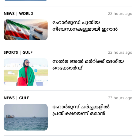
NEWS
|
WORLD
22 hours ago
ഹോർമുസ്: പുതിയ
നിബന്ധനകളുമായി ഇറാൻ
SPORTS
|
GULF
22 hours ago
സൽമ അൽ മർറിക്ക് ദേശീയ
റെക്കോർഡ്
NEWS
|
GULF
23 hours ago
ഹോർമുസ് ചർച്ചകളിൽ
പ്രതീക്ഷയെന്ന് ഒമാൻ