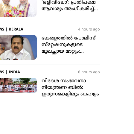
‘ഒളിവിലോ’: പ്രതിപക്ഷ
ആവശ്യം അംഗീകരിച്ച്
രാജ്യസഭാ അധ്യക്ഷന്‍
WS
|
KERALA
4 hours ago
കേരളത്തില്‍ പോലീസ്
സ്‌റ്റേഷനുകളുടെ
മുഖച്ഛായ മാറ്റും:
ആഭ്യന്തര മന്ത്രി രമേശ്
ചെന്നിത്തല
WS
|
INDIA
6 hours ago
വിദേശ സംഭാവനാ
നിയന്ത്രണ ബില്‍:
ഇരുസഭകളിലും ബഹളം