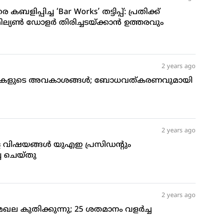
ിപ്പിച്ച ‘Bar Works’ തട്ടിപ്പ്: പ്രതിക്ക്
ില്യൺ ഡോളർ തിരിച്ചടയ്ക്കാൻ ഉത്തരവും
2 years ago
ളികളുടെ അവകാശങ്ങള്‍; ബോധവത്കരണവുമായി
2 years ago
്ള വിഷയങ്ങള്‍ യുഎഇ പ്രസിഡന്റും
ച്ച ചെയ്തു
2 years ago
ഖല കുതിക്കുന്നു; 25 ശതമാനം വളര്‍ച്ച