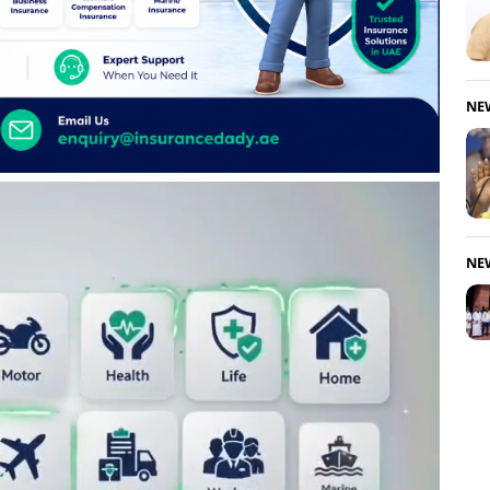
NE
NE