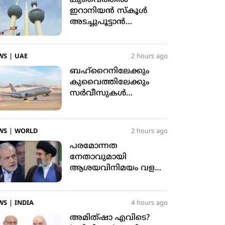
ഇറാനിയന്‍ സ്‌കൂള്‍
അടച്ചുപൂട്ടാന്‍
ഉത്തരവിട്ടു
WS
|
UAE
2 hours ago
ബഹ്‌റൈനിലേക്കും
കുവൈത്തിലേക്കും
സര്‍വീസുകള്‍
പുനരാരംഭിച്ച്
ഇത്തിഹാദ്
എയര്‍വേയ്‌സ്
WS
|
WORLD
2 hours ago
പരമോന്നത
നേതാവുമായി
ആശയവിനിമയം വളരെ
ബുദ്ധിമുട്ടാണെന്ന്
ഇറാന്‍ പ്രസിഡന്റ്
WS
|
INDIA
4 hours ago
അമിത്ഷാ എവിടെ?