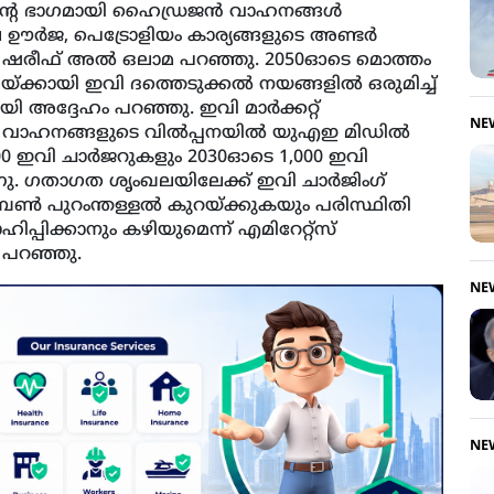
റെ ഭാഗമായി ഹൈഡ്രജന്‍ വാഹനങ്ങള്‍
 ഊര്‍ജ, പെട്രോളിയം കാര്യങ്ങളുടെ അണ്ടര്‍
യ ഷരീഫ് അല്‍ ഒലാമ പറഞ്ഞു. 2050ഓടെ മൊത്തം
്കായി ഇവി ദത്തെടുക്കല്‍ നയങ്ങളില്‍ ഒരുമിച്ച്
യി അദ്ദേഹം പറഞ്ഞു. ഇവി മാര്‍ക്കറ്റ്
NE
 വാഹനങ്ങളുടെ വില്‍പ്പനയില്‍ യുഎഇ മിഡില്‍
 100 ഇവി ചാര്‍ജറുകളും 2030ഓടെ 1,000 ഇവി
ന്നു. ഗതാഗത ശൃംഖലയിലേക്ക് ഇവി ചാര്‍ജിംഗ്
്‍ബണ്‍ പുറംന്തള്ളല്‍ കുറയ്ക്കുകയും പരിസ്ഥിതി
പിക്കാനും കഴിയുമെന്ന് എമിറേറ്റ്‌സ്
്‍ പറഞ്ഞു.
NE
NE