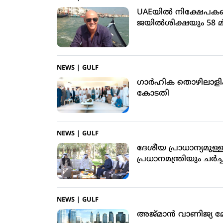
UAEയിൽ നിക്ഷേപകരെ കബള
ജയിൽശിക്ഷയും 58 മ
NEWS
|
GULF
ഗാര്‍ഹിക തൊഴിലാ
കോടതി
NEWS
|
GULF
ദേശീയ പ്രാധാന്യമുള
പ്രധാനമന്ത്രിയും ചര്‍
NEWS
|
GULF
അജ്മാന്‍ വാണിജ്യ മേ