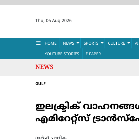
Thu, 06 Aug 2026
HOME
NEWS
SPORTS
CULTURE
V
YOUTUBE STORIES
E PAPER
NEWS
GULF
ഇലക്ട്രിക് വാഹനങ്ങള
എമിറേറ്റ്‌സ് ട്രാന്‍സ്‌പോ
ഗൾഫ് ചന്ദ്രിക