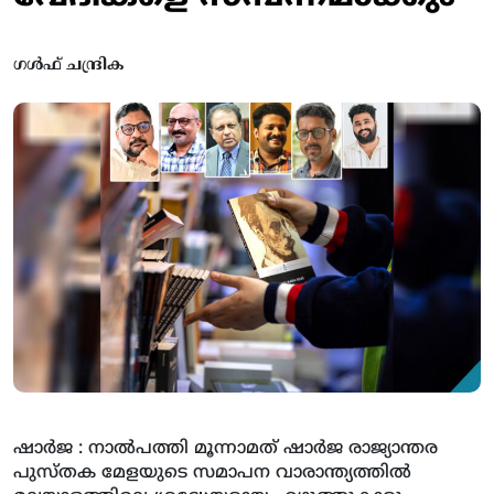
ഗൾഫ് ചന്ദ്രിക
ഷാര്‍ജ : നാല്‍പത്തി മൂന്നാമത് ഷാര്‍ജ രാജ്യാന്തര
പുസ്തക മേളയുടെ സമാപന വാരാന്ത്യത്തില്‍