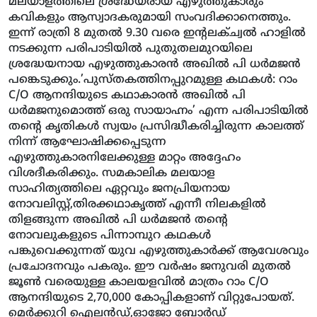
മലയാളത്തിലെ ശ്രദ്ധേയരായ എഴുത്തുകാരും
കവികളും ആസ്വാദകരുമായി സംവദിക്കാനെത്തും.
ഇന്ന് രാത്രി 8 മുതല്‍ 9.30 വരെ ഇന്റലക്ച്വല്‍ ഹാളില്‍
നടക്കുന്ന പരിപാടിയില്‍ പുതുതലമുറയിലെ
ശ്രദ്ധേയനായ എഴുത്തുകാരന്‍ അഖില്‍ പി ധര്‍മജന്‍
പങ്കെടുക്കും.’പുസ്തകത്തിനപ്പുറമുള്ള കഥകള്‍: റാം
C/O ആനന്ദിയുടെ കഥാകാരന്‍ അഖില്‍ പി
ധര്‍മജനുമൊത്ത് ഒരു സായാഹ്നം’ എന്ന പരിപാടിയില്‍
തന്റെ കൃതികള്‍ സ്വയം പ്രസിദ്ധീകരിച്ചിരുന്ന കാലത്ത്
നിന്ന് ആഘോഷിക്കപ്പെടുന്ന
എഴുത്തുകാരനിലേക്കുള്ള മാറ്റം അദ്ദേഹം
വിശദീകരിക്കും. സമകാലിക മലയാള
സാഹിത്യത്തിലെ ഏറ്റവും ജനപ്രിയനായ
നോവലിസ്റ്റ്,തിരക്കഥാകൃത്ത് എന്നീ നിലകളില്‍
തിളങ്ങുന്ന അഖില്‍ പി ധര്‍മജന്‍ തന്റെ
നോവലുകളുടെ പിന്നാമ്പുറ കഥകള്‍
പങ്കുവെക്കുന്നത് യുവ എഴുത്തുകാര്‍ക്ക് ആവേശവും
പ്രചോദനവും പകരും. ഈ വര്‍ഷം ജനുവരി മുതല്‍
ജൂണ്‍ വരെയുള്ള കാലയളവില്‍ മാത്രം റാം C/O
ആനന്ദിയുടെ 2,70,000 കോപ്പികളാണ് വിറ്റുപോയത്.
മെര്‍ക്കുറി ഐലന്‍ഡ്,ഓജോ ബോര്‍ഡ്