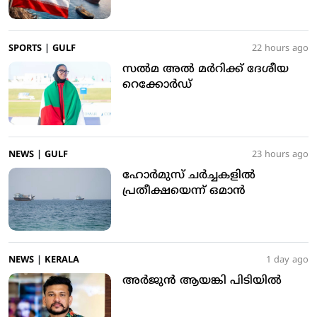
SPORTS
|
GULF
22 hours ago
സൽമ അൽ മർറിക്ക് ദേശീയ
റെക്കോർഡ്
NEWS
|
GULF
23 hours ago
ഹോർമുസ് ചർച്ചകളിൽ
പ്രതീക്ഷയെന്ന് ഒമാൻ
NEWS
|
KERALA
1 day ago
അര്‍ജുന്‍ ആയങ്കി പിടിയില്‍