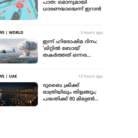
പാത: ഒമാനുമായി
ധാരണയായെന്ന് ഇറാന്‍
WS
|
WORLD
3 hours ago
ഇന്ന് ഹിരോഷിമ ദിനം:
‘ലിറ്റില്‍ ബോയ്’
തകര്‍ത്തത് ഒന്നര
ലക്ഷം പേരുടെ ജീവന്‍
WS
|
UAE
13 hours ago
ദുബൈ ക്രീക്ക്
രാത്രിയിലും തിളങ്ങും;
പദ്ധതിക്ക് 80 മില്യണ്‍
ദിര്‍ഹം