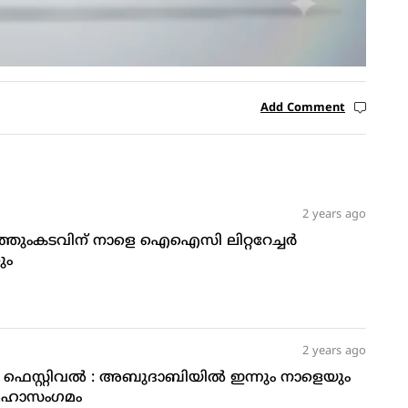
Add Comment
2 years ago
ത്തുംകടവിന് നാളെ ഐഐസി ലിറ്ററേച്ചര്‍
ും
2 years ago
 ഫെസ്റ്റിവല്‍ : അബുദാബിയില്‍ ഇന്നും നാളെയും
മഹാസംഗമം