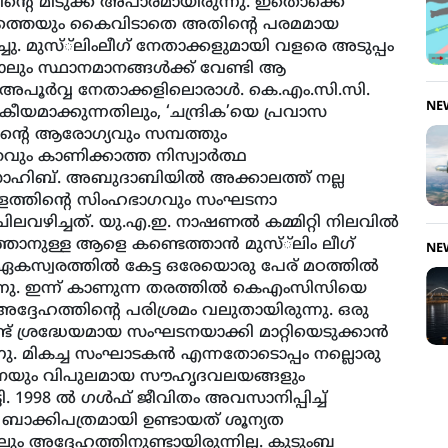
ന്റെ മിടുക്ക് അപാരമായിരുന്നു. ഇതൊക്കെ
യത്തെയും കൈവിടാതെ അതിന്റെ പരമമായ
്ചു. മുസ്്‌ലിംലീഗ് നേതാക്കളുമായി വളരെ അടുപ്പം
പോലും സ്ഥാനമാനങ്ങള്‍ക്ക് വേണ്ടി ആ
പൂര്‍വ്വ നേതാക്കളിലൊരാള്‍. കെ.എം.സി.സി.
NE
ീയമാക്കുന്നതിലും, ‘ചന്ദ്രിക’യെ പ്രവാസ
 തന്റെ ആരോഗ്യവും സമ്പത്തും
ം കാണിക്കാത്ത നിസ്വാര്‍ത്ഥ
ാഹിബ്. അബുദാബിയില്‍ അക്കാലത്ത് നല്ല
ശമ്പളത്തിന്റെ സിംഹഭാഗവും സംഘടനാ
ിലവഴിച്ചത്. യു.എ.ഇ. നാഷണല്‍ കമ്മിറ്റി നിലവില്‍
്താനുള്ള ആളെ കണ്ടെത്താന്‍ മുസ്്‌ലിം ലീഗ്
NE
ല. ഏകസ്വരത്തില്‍ കേട്ട ഒരേയൊരു പേര് മഠത്തില്‍
നു. ഇന്ന് കാണുന്ന തരത്തില്‍ കെഎംസിസിയെ
ദ്ദേഹത്തിന്റെ പരിശ്രമം വലുതായിരുന്നു. ഒരു
്ട് ശ്രദ്ധേയമായ സംഘടനയാക്കി മാറ്റിയെടുക്കാന്‍
ു. മികച്ച സംഘാടകന്‍ എന്നതോടൊപ്പം നല്ലൊരു
വായനയും വിപുലമായ സൗഹൃദവലയങ്ങളും
്ടി. 1998 ല്‍ ഗള്‍ഫ് ജീവിതം അവസാനിപ്പിച്ച്
റെ ബാക്കിപത്രമായി ഉണ്ടായത് ശൂന്യത
ോലും അദ്ദേഹത്തിനുണ്ടായിരുന്നില്ല. കുടുംബ