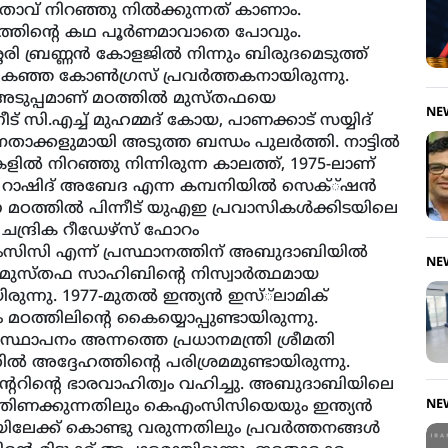
േതാവ് നിറഞ്ഞു നില്‍ക്കുന്നത് കാണാം.
ത്തിന്റെ കഥ പൂര്‍ണമാവാതെ പോവും.
ശേരി ബ്രണ്ണന്‍ കോളജില്‍ നിന്നും ബിരുദമെടുത്ത്
ികഞ്ഞ കോണ്‍ഗ്രസ് പ്രവര്‍ത്തകനായിരുന്നു.
അടുപ്പമാണ് മഠത്തില്‍ മുസ്തഫയെ
NE
്നീട് സി.എച്ച് മുഹമ്മദ് കോയ, പാണക്കാട് സയ്യിദ്
ാക്കളുമായി അടുത്ത ബന്ധം പുലര്‍ത്തി. നാട്ടില്‍
ല്‍ നിറഞ്ഞു നിന്നിരുന്ന കാലത്ത്, 1975-ലാണ്
 റാഷിദ് അബേദ എന്ന കമ്പനിയില്‍ സെക്്ഷന്‍
മഠത്തില്‍ പിന്നീട് യുഎഇ പ്രവാസികള്‍ക്കിടയിലെ
്ദ്രിക റീഡേഴ്‌സ് ഫോറം
െഎംസിസി എന്ന് പ്രസ്ഥാനത്തിന് അബുദാബിയില്‍
NE
 മുസ്തഫ സാഹിബിന്റെ നിസ്വാര്‍ത്ഥമായ
നു. 1977-മുതല്‍ ഇന്ത്യന്‍ ഇസ്്‌ലാമിക്
 മഠത്തിലിന്റെ കൈയ്യൊപ്പുണ്ടായിരുന്നു.
ലാസ്ഥാപനം അന്നത്തെ പ്രധാനമന്ത്രി ശ്രീമതി
ല്‍ അദ്ദേഹത്തിന്റെ പരിശ്രമമുണ്ടായിരുന്നു.
ന്ററിന്റെ ഭാരവാഹിത്വം വഹിച്ചു. അബുദാബിയിലെ
തിണക്കുന്നതിലും കെഎംസിസിയെയും ഇന്ത്യന്‍
NE
ക്ക് കൊണ്ടു വരുന്നതിലും പ്രവര്‍ത്തനങ്ങള്‍