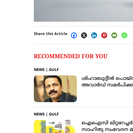
Share this Article
RECOMMENDED FOR YOU
NEWS
|
GULF
ശിഹാബുദ്ദീന്‍ പൊയ്
അവാര്‍ഡ് സമര്‍പിക്ക
NEWS
|
GULF
ഐഐസി ലിറ്ററേച്ചര്‍
സാഹിത്യ സംവേദന 