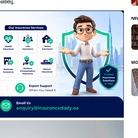
റഞ്ഞു.
NE
MO