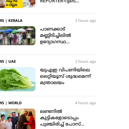
REPORTER-റുടെ
റിപ്പോര്‍ട്ടിംഗ് പിഴവ്;
സോഷ്യല്‍ മീഡിയയില്‍
ട്രോളുകളുടെ പ്രളയം
WS
|
KERALA
2 hours ago
പാണക്കാട്
മണ്ണിടിച്ചിലില്‍
ഉദ്യോഗസ്ഥ
വീഴ്ചയുണ്ടായി;
ഷോക്കോസ്
നല്‍കിയിട്ടുണ്ട്: മന്ത്രി
WS
|
UAE
2 hours ago
പികെ കുഞ്ഞാലിക്കുട്ടി
യുഎഇ വിപണിയിലെ
ലെറ്റിയൂസ് ശുദ്ധമെന്ന്
മന്ത്രാലയം
WS
|
WORLD
4 hours ago
ലണ്ടനില്‍
കുട്ടികളോടൊപ്പം
പുഞ്ചിരിച്ച് പോസ്