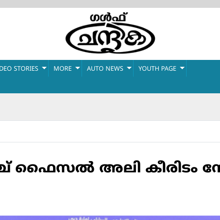
IDEO STORIES
MORE
AUTO NEWS
YOUTH PAGE
ച് ഫൈസല്‍ അലി കീരിടം നേ