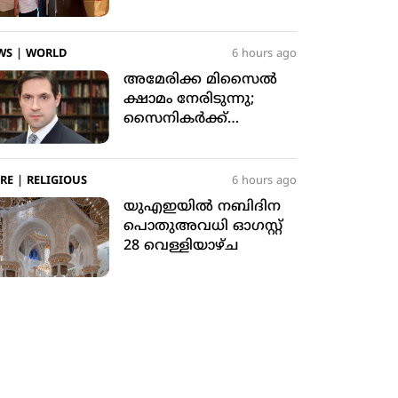
ചെയ്ത് യുഎഇ
പ്രസിഡന്റ്, ദുബൈ
ഭരണാധികാരി;
WS
|
WORLD
6 hours ago
വീഡിയോ വൈറല്‍
അമേരിക്ക മിസൈല്‍
ക്ഷാമം നേരിടുന്നു;
സൈനികര്‍ക്ക്
ഭീഷണിയെന്ന് റിപ്പോര്‍ട്ട്
RE
|
RELIGIOUS
6 hours ago
യുഎഇയില്‍ നബിദിന
പൊതുഅവധി ഓഗസ്റ്റ്
28 വെള്ളിയാഴ്ച