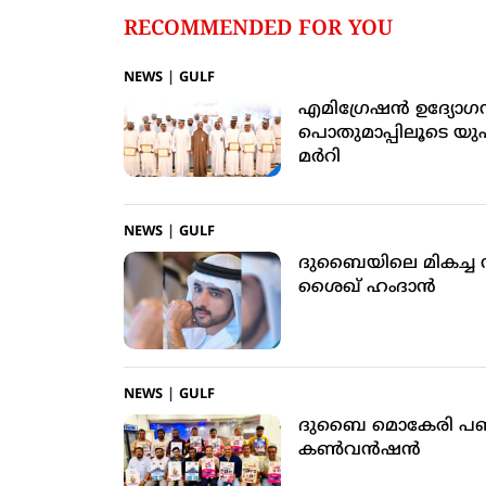
RECOMMENDED FOR YOU
NEWS
|
GULF
എമിഗ്രേഷന്‍ ഉദ്യേ
പൊതുമാപ്പിലൂടെ യുഎഇ
മര്‍റി
NEWS
|
GULF
ദുബൈയിലെ മികച്ച സര്
ശൈഖ് ഹംദാന്‍
NEWS
|
GULF
ദുബൈ മൊകേരി പഞ്ച
കണ്‍വന്‍ഷന്‍