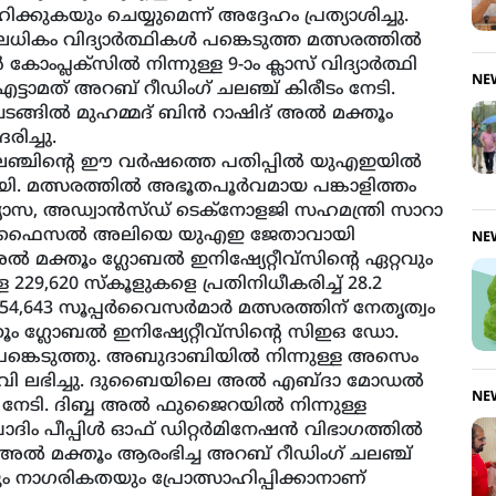
ഹിക്കുകയും ചെയ്യുമെന്ന് അദ്ദേഹം പ്രത്യാശിച്ചു.
ലധികം വിദ്യാര്‍ത്ഥികള്‍ പങ്കെടുത്ത മത്സരത്തില്‍
്ലക്‌സില്‍ നിന്നുള്ള 9-ാം ക്ലാസ് വിദ്യാര്‍ത്ഥി
NE
ാമത് അറബ് റീഡിംഗ് ചലഞ്ച് കിരീടം നേടി.
ടങ്ങില്‍ മുഹമ്മദ് ബിന്‍ റാഷിദ് അല്‍ മക്തൂം
ിച്ചു.
ലഞ്ചിന്റെ ഈ വര്‍ഷത്തെ പതിപ്പില്‍ യുഎഇയില്‍
ികളായി. മത്സരത്തില്‍ അഭൂതപൂര്‍വമായ പങ്കാളിത്തം
ാസ, അഡ്വാന്‍സ്ഡ് ടെക്‌നോളജി സഹമന്ത്രി സാറാ
മദ് ഫൈസല്‍ അലിയെ യുഎഇ ജേതാവായി
NE
്‍ മക്തൂം ഗ്ലോബല്‍ ഇനിഷ്യേറ്റീവ്‌സിന്റെ ഏറ്റവും
്ള 229,620 സ്‌കൂളുകളെ പ്രതിനിധീകരിച്ച് 28.2
54,643 സൂപ്പര്‍വൈസര്‍മാര്‍ മത്സരത്തിന് നേതൃത്വം
തൂം ഗ്ലോബല്‍ ഇനിഷ്യേറ്റീവ്‌സിന്റെ സിഇഒ ഡോ.
പങ്കെടുത്തു. അബുദാബിയില്‍ നിന്നുള്ള അസെം
’ പദവി ലഭിച്ചു. ദുബൈയിലെ അല്‍ എബ്ദാ മോഡല്‍
NE
്ടം നേടി. ദിബ്ബ അല്‍ ഫുജൈറയില്‍ നിന്നുള്ള
പീപ്പിള്‍ ഓഫ് ഡിറ്റര്‍മിനേഷന്‍ വിഭാഗത്തില്‍
് അല്‍ മക്തൂം ആരംഭിച്ച അറബ് റീഡിംഗ് ചലഞ്ച്
നാഗരികതയും പ്രോത്സാഹിപ്പിക്കാനാണ്