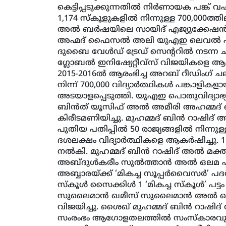
കെട്ടിപ്പടുക്കുന്നതില്‍ നിര്‍ണായക പങ്ക് വ
1,174 സ്‌കൂളുകളില്‍ നിന്നുള്ള 700,000ത്തി
അല്‍ ബര്‍ഷയിലെ സായിദ് എജ്യുക്കേഷന്‍ കോംപ
അഹ്മദ് ഫൈസല്‍ അലി യുഎഇ ലെവല്‍ എട്ട
ദുബൈ വേള്‍ഡ് ട്രേഡ് സെന്ററില്‍ നടന്ന ച
ഗ്ലോബല്‍ ഇനിഷ്യേറ്റീവ്‌സ് വിജയികളെ ആദര
2015-2016ല്‍ ആരംഭിച്ച അറബ് റീഡിംഗ് ച
നിന്ന് 700,000 വിദ്യാര്‍ത്ഥികള്‍ പങ്കാള
അടയാളപ്പെടുത്തി. യുഎഇ പൊതുവിദ്യാഭ്യ
ബിന്‍ത് യൂസിഫ് അല്‍ അമീരി അഹമ്
കിരീടമണിയിച്ചു. മുഹമ്മദ് ബിന്‍ റാഷിദ് അല
പുതിയ പതിപ്പില്‍ 50 രാജ്യങ്ങളില്‍ നിന്നുള
ദശലക്ഷം വിദ്യാര്‍ത്ഥികളെ ആകര്‍ഷിച്ചു. 1
നല്‍കി. മുഹമ്മദ് ബിന്‍ റാഷിദ് അല്‍ മക്
അബ്ദുള്‍കരീം സുല്‍ത്താന്‍ അല്‍ ഒലമ 
അബ്ബാരയ്ക്ക് ‘മികച്ച സൂപ്പര്‍വൈസര്‍
സ്‌കൂള്‍ സൈക്കിള്‍ 1 ‘മികച്ച സ്‌കൂള്‍’ പട
സുലൈമാന്‍ ഖമീസ് സുലൈമാന്‍ അല്‍ ഖാദിം 
വിജയിച്ചു. ശൈഖ് മുഹമ്മദ് ബിന്‍ റാഷിദ
സംരംഭം ആഗോളതലത്തില്‍ സംസ്‌കാരവും 