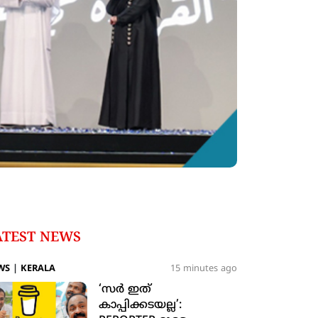
ATEST NEWS
WS
|
KERALA
15 minutes ago
‘സര്‍ ഇത്
കാപ്പിക്കടയല്ല’: