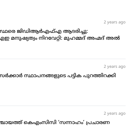
2 years ago
ാഗസ്ഥരെ ജിഡിആര്‍എഫ്എ ആദരിച്ചു:
 മനുഷ്യത്വം നിറവേറ്റി: മുഹമ്മദ് അഹ്മദ് അല്‍
2 years ago
‍ക്കാര്‍ സ്ഥാപനങ്ങളുടെ പട്ടിക പുറത്തിറക്കി
2 years ago
ായത്ത് കെഎംസിസി ‘സന്നാഹം’ പ്രചാരണ