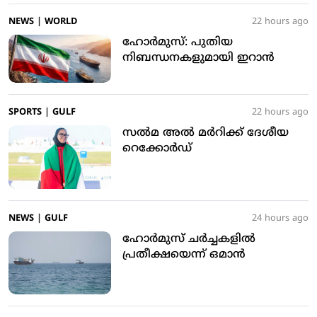
NEWS
|
WORLD
22 hours ago
ഹോർമുസ്: പുതിയ
നിബന്ധനകളുമായി ഇറാൻ
SPORTS
|
GULF
22 hours ago
സൽമ അൽ മർറിക്ക് ദേശീയ
റെക്കോർഡ്
NEWS
|
GULF
24 hours ago
ഹോർമുസ് ചർച്ചകളിൽ
പ്രതീക്ഷയെന്ന് ഒമാൻ