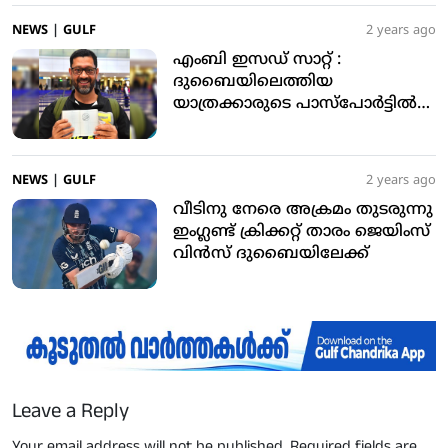
NEWS
|
GULF
2 years ago
എംബി ഇസഡ് സാറ്റ് :
ദുബൈയിലെത്തിയ
യാത്രക്കാരുടെ പാസ്‌പോര്‍ട്ടില്‍
ജിഡിആര്‍എഫ്എ പ്രത്യേക
സ്റ്റാമ്പ് പതിപ്പിച്ചു
NEWS
|
GULF
2 years ago
വീടിനു നേരെ അക്രമം തുടരുന്നു
ഇംഗ്ലണ്ട് ക്രിക്കറ്റ് താരം ജെയിംസ്
വിന്‍സ് ദുബൈയിലേക്ക്
Leave a Reply
Your email address will not be published.
Required fields are