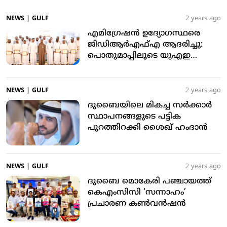
NEWS
|
GULF
2 years ago
എമിഗ്രേഷന്‍ ഉദ്യോഗസ്ഥരെ
ജിഡിആര്‍എഫ്എ ആദരിച്ചു:
പൊതുമാപ്പിലൂടെ യുഎഇ
മനുഷ്യത്വം നിറവേറ്റി: മുഹമ്മദ്
അഹ്മദ് അല്‍ മര്‍റി
NEWS
|
GULF
2 years ago
ദുബൈയിലെ മികച്ച സര്‍ക്കാര്‍
സ്ഥാപനങ്ങളുടെ പട്ടിക
പുറത്തിറക്കി ശൈഖ് ഹംദാന്‍
NEWS
|
GULF
2 years ago
ദുബൈ മൊകേരി പഞ്ചായത്ത്
കെഎംസിസി ‘സന്നാഹം’
പ്രചാരണ കണ്‍വന്‍ഷന്‍