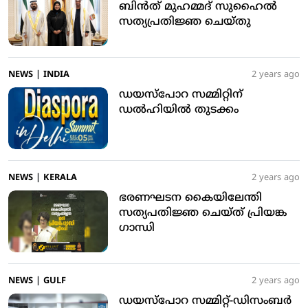
ബിന്‍ത് മുഹമ്മദ് സുഹൈല്‍
സത്യപ്രതിജ്ഞ ചെയ്തു
NEWS
|
INDIA
2 years ago
ഡയസ്‌പോറ സമ്മിറ്റിന്
ഡല്‍ഹിയില്‍ തുടക്കം
NEWS
|
KERALA
2 years ago
ഭരണഘടന കൈയിലേന്തി
സത്യപതിജ്ഞ ചെയ്ത് പ്രിയങ്ക
ഗാന്ധി
NEWS
|
GULF
2 years ago
ഡയസ്‌പോറ സമ്മിറ്റ്-ഡിസംബര്‍