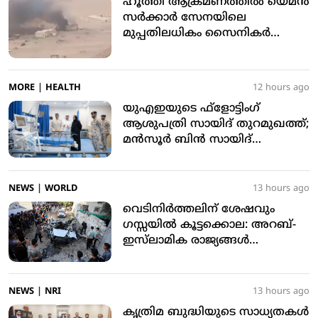
ഹൂത്തി ആക്രമണത്തില്‍ യെമന്‍
സര്‍ക്കാര്‍ സേനയിലെ
മുപ്പതിലധികം സൈനികര്‍
കൊല്ലപ്പെട്ടു
MORE
|
HEALTH
12 hours ago
യുഎഇയുടെ ഫ്‌ളോട്ടിംഗ്
ആശുപത്രി സായിദ് തുറമുഖത്ത്;
മന്‍സൂര്‍ ബിന്‍ സായിദ്
സന്ദര്‍ശിച്ചു
NEWS
|
WORLD
13 hours ago
വെടിനിര്‍ത്തലിന് ശേഷവും
ഗസ്സയില്‍ കൂട്ടക്കൊല: അറബ്-
ഇസ്‌ലാമിക രാജ്യങ്ങള്‍
അപലപിച്ചു
NEWS
|
NRI
13 hours ago
കൃത്രിമ ബുദ്ധിയുടെ സാധ്യതകള്‍