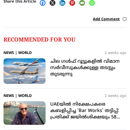
Share this Article
Add Comment
RECOMMENDED FOR YOU
NEWS
|
WORLD
2 weeks ago
ചില ഗള്‍ഫ് റൂട്ടുകളില്‍ വിമാന
സര്‍വീസുകള്‍ക്കുള്ള തടസ്സം
തുടരുന്നു
NEWS
|
WORLD
2 weeks ago
UAEയിൽ നിക്ഷേപകരെ
കബളിപ്പിച്ച ‘Bar Works’ തട്ടിപ്പ്:
പ്രതിക്ക് ജയിൽശിക്ഷയും 58
മില്യൺ ഡോളർ തിരിച്ചടയ്ക്കാൻ
ഉത്തരവും