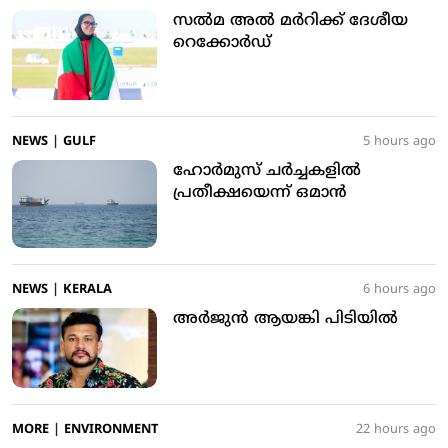
സൽമ അൽ മർറിക്ക് ദേശീയ
റെക്കോർഡ്
NEWS
|
GULF
5 hours ago
ഹോർമുസ് ചർച്ചകളിൽ
പ്രതീക്ഷയെന്ന് ഒമാൻ
NEWS
|
KERALA
6 hours ago
അര്‍ജുന്‍ ആയങ്കി പിടിയില്‍
MORE
|
ENVIRONMENT
22 hours ago