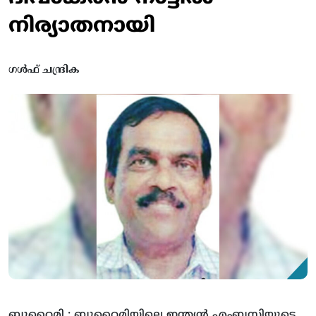
നിര്യാതനായി
ഗൾഫ് ചന്ദ്രിക
ബുറൈമി : ബുറൈമിയിലെ ഇന്ത്യന്‍ എംബസിയുടെ