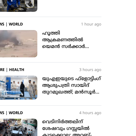
WS
|
WORLD
1 hour ago
ഹൂത്തി
ആക്രമണത്തില്‍
യെമന്‍ സര്‍ക്കാര്‍
സേനയിലെ
മുപ്പതിലധികം
സൈനികര്‍ കൊല്ലപ്പെട്ടു
RE
|
HEALTH
3 hours ago
യുഎഇയുടെ ഫ്‌ളോട്ടിംഗ്
ആശുപത്രി സായിദ്
തുറമുഖത്ത്; മന്‍സൂര്‍
ബിന്‍ സായിദ്
സന്ദര്‍ശിച്ചു
WS
|
WORLD
4 hours ago
വെടിനിര്‍ത്തലിന്
ശേഷവും ഗസ്സയില്‍
കൂട്ടക്കൊല: അറബ്-