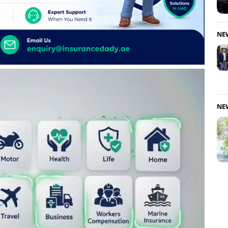
NE
NE