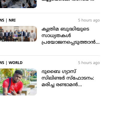
ഇസ്‌ലാമിക രാജ്യങ്ങള്‍
അപലപിച്ചു
WS
|
NRI
5 hours ago
കൃത്രിമ ബുദ്ധിയുടെ
സാധ്യതകള്‍
പ്രയോജനപ്പെടുത്താന്‍
സംഘടനകള്‍
പ്രാപ്തരാവണം: യഹ്യ
തളങ്കര
WS
|
WORLD
5 hours ago
ദുബൈ ഗ്യാസ്
സിലിണ്ടര്‍ സ്‌ഫോടനം:
മരിച്ച രണ്ടാമന്‍
കാമറൂണ്‍ സ്വദേശി