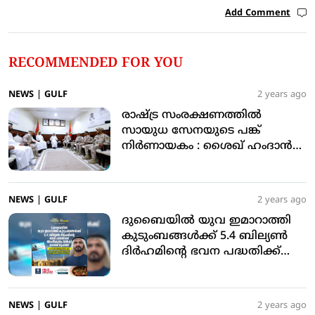
Add Comment
RECOMMENDED FOR YOU
NEWS
|
GULF
2 years ago
രാഷ്ട്ര സംരക്ഷണത്തില്‍
സായുധ സേനയുടെ പങ്ക്
നിര്‍ണായകം : ശൈഖ് ഹംദാന്‍
ബിന്‍ മുഹമ്മദ്
NEWS
|
GULF
2 years ago
ദുബൈയില്‍ യുവ ഇമാറാത്തി
കുടുംബങ്ങള്‍ക്ക് 5.4 ബില്യണ്‍
ദിര്‍ഹമിന്റെ ഭവന പദ്ധതിക്ക്
അംഗീകാരം നല്‍കി ശൈഖ്
മുഹമ്മദ്
NEWS
|
GULF
2 years ago