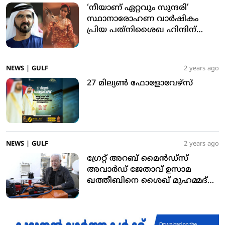
‘നീയാണ് ഏറ്റവും സുന്ദരി’
സ്ഥാനാരോഹണ വാര്‍ഷികം
പ്രിയ പത്‌നിശൈഖ ഹിന്ദിന്
സമര്‍പിച്ച് ശൈഖ് മുഹമ്മദ്
ബിന്‍ റാഷിദ് അല്‍ മക്തൂം
NEWS
|
GULF
2 years ago
27 മില്യണ്‍ ഫോളോവേഴ്സ്
NEWS
|
GULF
2 years ago
ഗ്രേറ്റ് അറബ് മൈന്‍ഡ്‌സ്
അവാര്‍ഡ് ജേതാവ് ഉസാമ
ഖത്തീബിനെ ശൈഖ് മുഹമ്മദ്
ബിന്‍റാഷിദ് അല്‍ മക്തൂം
അഭിനന്ദിച്ചു