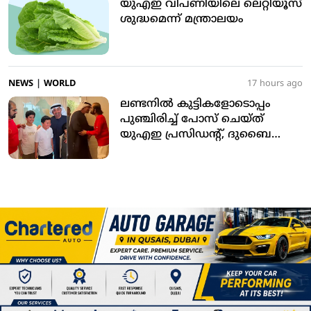
യുഎഇ വിപണിയിലെ ലെറ്റിയൂസ്
ശുദ്ധമെന്ന് മന്ത്രാലയം
NEWS
|
WORLD
17 hours ago
ലണ്ടനില്‍ കുട്ടികളോടൊപ്പം
പുഞ്ചിരിച്ച് പോസ് ചെയ്ത്
യുഎഇ പ്രസിഡന്റ്, ദുബൈ
ഭരണാധികാരി; വീഡിയോ
വൈറല്‍