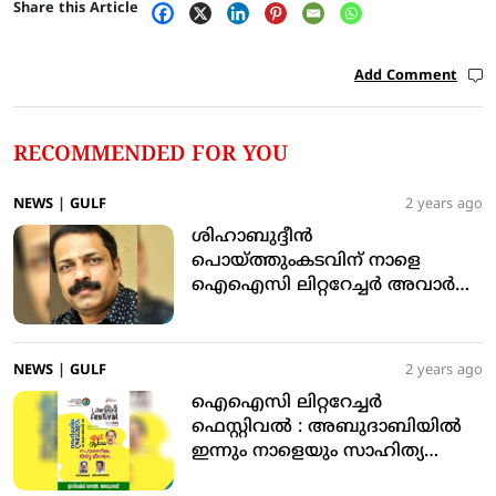
Share this Article
Add Comment
RECOMMENDED FOR YOU
NEWS
|
GULF
2 years ago
ശിഹാബുദ്ദീന്‍
പൊയ്ത്തുംകടവിന് നാളെ
ഐഐസി ലിറ്ററേച്ചര്‍ അവാര്‍ഡ്
സമര്‍പിക്കും
NEWS
|
GULF
2 years ago
ഐഐസി ലിറ്ററേച്ചര്‍
ഫെസ്റ്റിവല്‍ : അബുദാബിയില്‍
ഇന്നും നാളെയും സാഹിത്യ
സംവേദന മഹാസംഗമം