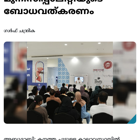
ബോധവത്കരണം
ഗൾഫ് ചന്ദ്രിക
അബുദാബി: കനത്ത ചൂടുള്ള കാലാവസ്ഥയില്‍