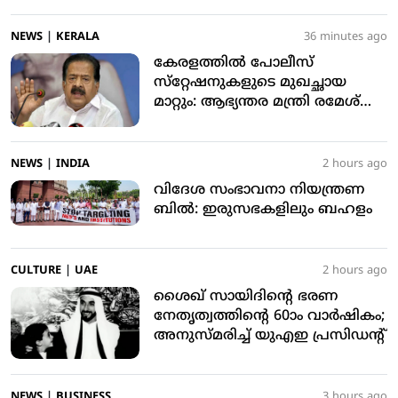
NEWS
|
KERALA
36 minutes ago
കേരളത്തില്‍ പോലീസ്
സ്‌റ്റേഷനുകളുടെ മുഖച്ഛായ
മാറ്റും: ആഭ്യന്തര മന്ത്രി രമേശ്
ചെന്നിത്തല
NEWS
|
INDIA
2 hours ago
വിദേശ സംഭാവനാ നിയന്ത്രണ
ബില്‍: ഇരുസഭകളിലും ബഹളം
CULTURE
|
UAE
2 hours ago
ശൈഖ് സായിദിന്റെ ഭരണ
നേതൃത്വത്തിന്റെ 60ാം വാര്‍ഷികം;
അനുസ്മരിച്ച് യുഎഇ പ്രസിഡന്റ്
NEWS
|
BUSINESS
3 hours ago