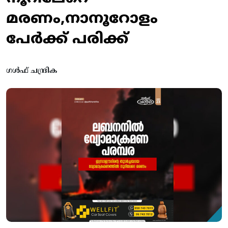
മരണം,നാനൂറോളം
പേര്‍ക്ക് പരിക്ക്
ഗൾഫ് ചന്ദ്രിക