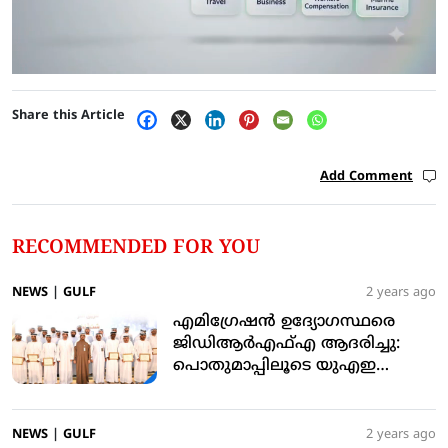
Share this Article
Add Comment
RECOMMENDED FOR YOU
NEWS
|
GULF
2 years ago
എമിഗ്രേഷന്‍ ഉദ്യോഗസ്ഥരെ
ജിഡിആര്‍എഫ്എ ആദരിച്ചു:
പൊതുമാപ്പിലൂടെ യുഎഇ
മനുഷ്യത്വം നിറവേറ്റി: മുഹമ്മദ്
അഹ്മദ് അല്‍ മര്‍റി
NEWS
|
GULF
2 years ago