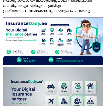
പൊതു ഗതാഗത മാര്‍ഗങ്ങളുമായി സംയോജനം
വര്‍ധിപ്പിക്കുന്നതിനും ആര്‍ടിഎ
പ്രതിജ്ഞാബദ്ധമാണെന്നും അദ്ദേഹം പറഞ്ഞു.