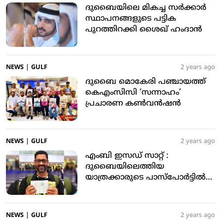
ദുബൈയിലെ മികച്ച സര്‍ക്കാര്‍
സ്ഥാപനങ്ങളുടെ പട്ടിക
പുറത്തിറക്കി ശൈഖ് ഹംദാന്‍
NEWS
|
GULF
2 years ago
ദുബൈ മൊകേരി പഞ്ചായത്ത്
കെഎംസിസി ‘സന്നാഹം’
പ്രചാരണ കണ്‍വന്‍ഷന്‍
NEWS
|
GULF
2 years ago
എംബി ഇസഡ് സാറ്റ് :
ദുബൈയിലെത്തിയ
യാത്രക്കാരുടെ പാസ്‌പോര്‍ട്ടില്‍
ജിഡിആര്‍എഫ്എ പ്രത്യേക
സ്റ്റാമ്പ് പതിപ്പിച്ചു
NEWS
|
GULF
2 years ago