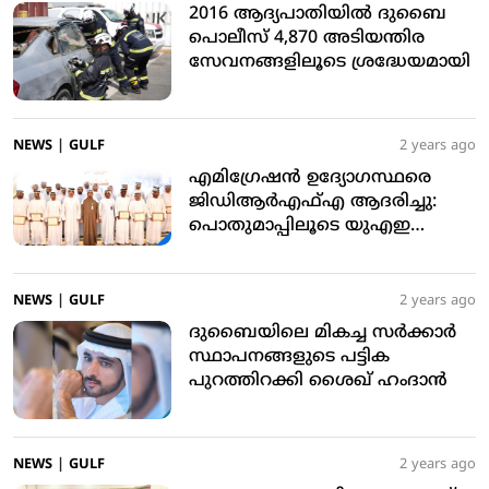
2016 ആദ്യപാതിയില്‍ ദുബൈ
പൊലീസ് 4,870 അടിയന്തിര
സേവനങ്ങളിലൂടെ ശ്രദ്ധേയമായി
NEWS
|
GULF
2 years ago
എമിഗ്രേഷന്‍ ഉദ്യോഗസ്ഥരെ
ജിഡിആര്‍എഫ്എ ആദരിച്ചു:
പൊതുമാപ്പിലൂടെ യുഎഇ
മനുഷ്യത്വം നിറവേറ്റി: മുഹമ്മദ്
അഹ്മദ് അല്‍ മര്‍റി
NEWS
|
GULF
2 years ago
ദുബൈയിലെ മികച്ച സര്‍ക്കാര്‍
സ്ഥാപനങ്ങളുടെ പട്ടിക
പുറത്തിറക്കി ശൈഖ് ഹംദാന്‍
NEWS
|
GULF
2 years ago