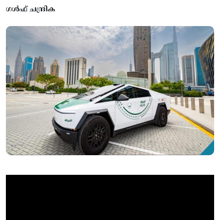
ഗൾഫ് ചന്ദ്രിക