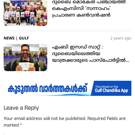
ദുബൈ മൊകേരി പഞ്ചായത്ത്
കെഎംസിസി ‘സന്നാഹം’
പ്രചാരണ കണ്‍വന്‍ഷന്‍
NEWS
|
GULF
2 years ago
എംബി ഇസഡ് സാറ്റ് :
ദുബൈയിലെത്തിയ
യാത്രക്കാരുടെ പാസ്‌പോര്‍ട്ടില്‍
ജിഡിആര്‍എഫ്എ പ്രത്യേക
സ്റ്റാമ്പ് പതിപ്പിച്ചു
Leave a Reply
Your email address will not be published.
Required fields are
marked
*