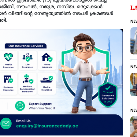
ല്‍ ഇബ്രാഹിം (75) എയര്‍പോര്‍ട്ടില്‍ വെച്ച്
നജീബ്, നൗഫല്‍, നജുമ, നസിയ. മരുമക്കള്‍:
L
‍ വിങ്ങിന്റെ നേതൃത്വത്തില്‍ നടപടി ക്രമങ്ങള്‍
തി.
NE
NE
NE