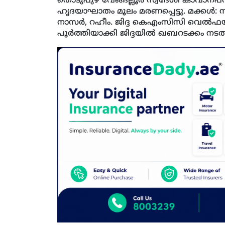
തൊടുപുഴ വേങ്ങല്ലൂര്‍ സ്വദേശി കാവാനപറമ്പി
ഹൃദയാഘാതം മൂലം മരണപ്പെട്ടു. മക്കള്‍: 
നാസര്‍, റഹീം. ജിദ്ദ കെഎംസിസി വെല്‍ഫയര്
പൂര്‍ത്തിയാക്കി ജിദ്ദയില്‍ ഖബറടക്കം നടത്