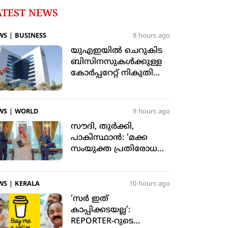
ATEST NEWS
WS
|
BUSINESS
8 hours ago
യുഎഇയില്‍ ചെറുകിട
ബിസിനസുകള്‍ക്കുള്ള
കോര്‍പ്പറേറ്റ് നികുതി
ഇളവ് 2029 ഡിസംബര്‍
31 വരെ നീട്ടി
WS
|
WORLD
9 hours ago
സൗദി, തുര്‍ക്കി,
പാകിസ്ഥാന്‍: ‘മക്ക
സംയുക്ത പ്രതിരോധ
കരാറില്‍’ ഒപ്പുവെച്ചു
WS
|
KERALA
10 hours ago
‘സര്‍ ഇത്
കാപ്പിക്കടയല്ല’:
REPORTER-റുടെ