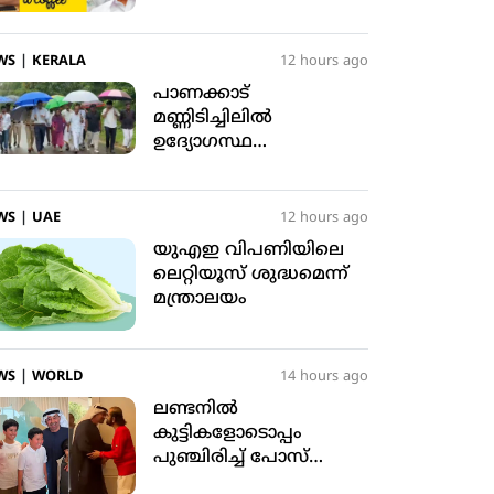
റിപ്പോര്‍ട്ടിംഗ് പിഴവ്;
സോഷ്യല്‍ മീഡിയയില്‍
ട്രോളുകളുടെ പ്രളയം
WS
|
KERALA
12 hours ago
പാണക്കാട്
മണ്ണിടിച്ചിലില്‍
ഉദ്യോഗസ്ഥ
വീഴ്ചയുണ്ടായി;
ഷോക്കോസ്
നല്‍കിയിട്ടുണ്ട്: മന്ത്രി
WS
|
UAE
12 hours ago
പികെ കുഞ്ഞാലിക്കുട്ടി
യുഎഇ വിപണിയിലെ
ലെറ്റിയൂസ് ശുദ്ധമെന്ന്
മന്ത്രാലയം
WS
|
WORLD
14 hours ago
ലണ്ടനില്‍
കുട്ടികളോടൊപ്പം
പുഞ്ചിരിച്ച് പോസ്
ചെയ്ത് യുഎഇ