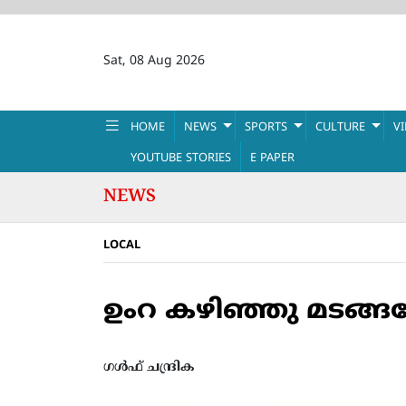
Sat, 08 Aug 2026
HOME
NEWS
SPORTS
CULTURE
V
YOUTUBE STORIES
E PAPER
NEWS
LOCAL
ഉംറ കഴിഞ്ഞു മടങ്ങവേ 
ഗൾഫ് ചന്ദ്രിക