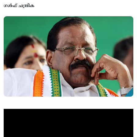
ഗൾഫ് ചന്ദ്രിക