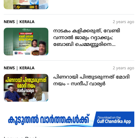
NEWS
|
KERALA
2 years ago
നാടകം കളിക്കരുത്, വേണ്ടി
വന്നാല്‍ ജാമ്യം റദ്ദാക്കും;
ബോബി ചെമ്മണ്ണൂരിനെ
രൂക്ഷമായി വിമര്‍ശിച്ച്
ഹൈക്കോടതി
NEWS
|
KERALA
2 years ago
പിണറായി പിന്തുടരുന്നത് മോദി
നയം – സന്ദീപ് വാര്യര്‍