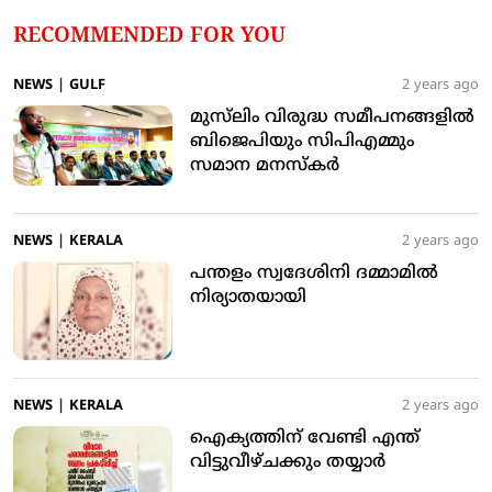
RECOMMENDED FOR YOU
NEWS
|
GULF
2 years ago
മുസ്‌ലിം വിരുദ്ധ സമീപനങ്ങളില്‍
ബിജെപിയും സിപിഎമ്മും
സമാന മനസ്‌കര്‍
NEWS
|
KERALA
2 years ago
പന്തളം സ്വദേശിനി ദമ്മാമില്‍
നിര്യാതയായി
NEWS
|
KERALA
2 years ago
ഐക്യത്തിന് വേണ്ടി എന്ത്
വിട്ടുവീഴ്ചക്കും തയ്യാർ