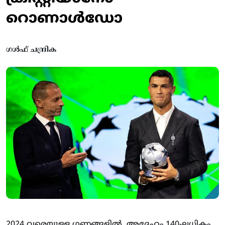
റൊണാൾഡോ
ഗൾഫ് ചന്ദ്രിക
2024 വരെയുള്ള ഗണങ്ങളിൽ, അദ്ദേഹം 140-ലധികം