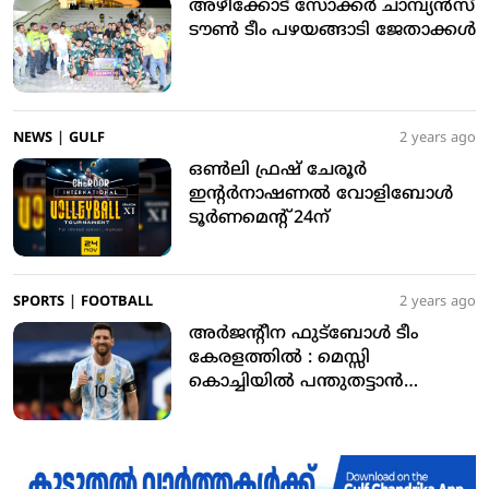
അഴീക്കോട് സോക്കര്‍ ചാമ്പ്യന്‍സ്
ടൗണ്‍ ടീം പഴയങ്ങാടി ജേതാക്കള്‍
NEWS
|
GULF
2 years ago
ഒണ്‍ലി ഫ്രഷ് ചേരൂര്‍
ഇന്റര്‍നാഷണല്‍ വോളിബോള്‍
ടൂര്‍ണമെന്റ് 24ന്
SPORTS
|
FOOTBALL
2 years ago
അർജന്റീന ഫുട്‌ബോൾ ടീം
കേരളത്തിൽ : മെസ്സി
കൊച്ചിയിൽ പന്തുതട്ടാൻ
എത്തുന്നു