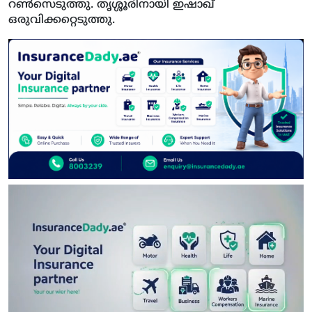
റണ്‍സെടുത്തു. തൃശ്ശൂരിനായി ഇഷാഖ്
ഒരുവിക്കറ്റെടുത്തു.