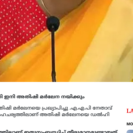
ല്‍ഹി ഇനി അതിഷി മർലേന നയിക്കും
അതിഷി മർലേനയെ പ്രഖ്യാപിച്ചു .എ.എ.പി നേതാവ്
L
ച്ച സാഹചര്യത്തിലാണ് അതിഷി മർലേനയെ ഡല്‍ഹി
MO
തിലാണ് ഇതുസംബന്ധിച്ച്‌ തീരുമാനമുണ്ടായത്.