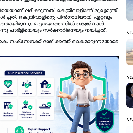
ിയെയാണ് ലഭിക്കുന്നത്. കെജ്രിവാളിാണ് മുഖ്യമന്ത്രി
ച്ചത്. കെജ്രിവാളിന്റെ പിൻഗാമിയായി ഏറ്റവും
തായിരുന്നു. മദ്യനയക്കേസില്‍ കെജ്രിവാള്‍
നു പാർട്ടിയെയും സർക്കാറിനെയും നയിച്ചത്.
NE
ി.കെ. സക്സേനക്ക് രാജിക്കത്ത് കൈമാറുന്നതോടെ
NE
NE