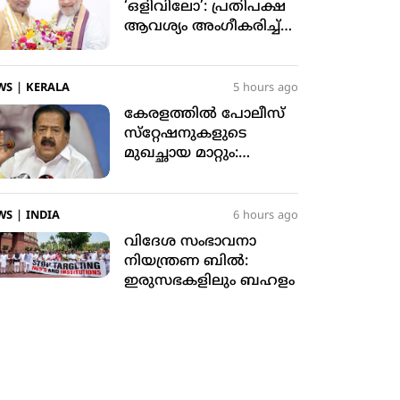
‘ഒളിവിലോ’: പ്രതിപക്ഷ
ആവശ്യം അംഗീകരിച്ച്
രാജ്യസഭാ അധ്യക്ഷന്‍
WS
|
KERALA
5 hours ago
കേരളത്തില്‍ പോലീസ്
സ്‌റ്റേഷനുകളുടെ
മുഖച്ഛായ മാറ്റും:
ആഭ്യന്തര മന്ത്രി രമേശ്
ചെന്നിത്തല
WS
|
INDIA
6 hours ago
വിദേശ സംഭാവനാ
നിയന്ത്രണ ബില്‍:
ഇരുസഭകളിലും ബഹളം