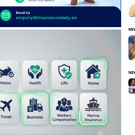
NE
NE