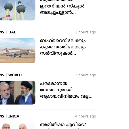
ഇറാനിയന്‍ സ്‌കൂള്‍
അടച്ചുപൂട്ടാന്‍
ഉത്തരവിട്ടു
WS
|
UAE
2 hours ago
ബഹ്‌റൈനിലേക്കും
കുവൈത്തിലേക്കും
സര്‍വീസുകള്‍
പുനരാരംഭിച്ച്
ഇത്തിഹാദ്
എയര്‍വേയ്‌സ്
WS
|
WORLD
3 hours ago
പരമോന്നത
നേതാവുമായി
ആശയവിനിമയം വളരെ
ബുദ്ധിമുട്ടാണെന്ന്
ഇറാന്‍ പ്രസിഡന്റ്
WS
|
INDIA
4 hours ago
അമിത്ഷാ എവിടെ?