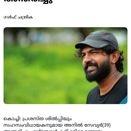
ഗൾഫ് ചന്ദ്രിക
കൊച്ചി: പ്രശസ്ത ശില്‍പ്പിയും
സഹസംവിധായകനുമായ അനില്‍ സേവ്യർ(39)