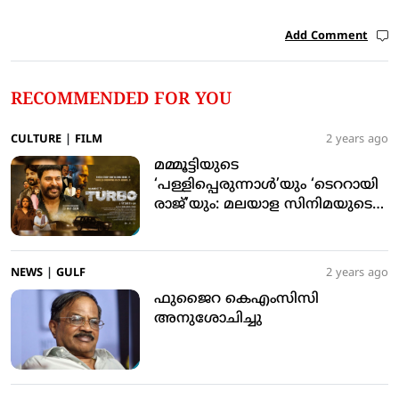
Add Comment
RECOMMENDED FOR YOU
CULTURE
|
FILM
2 years ago
മമ്മൂട്ടിയുടെ
‘പള്ളിപ്പെരുന്നാൾ’യും ‘ടെററായി
രാജ്’യും: മലയാള സിനിമയുടെ
പുതിയ ദിശ
NEWS
|
GULF
2 years ago
ഫുജൈറ കെഎംസിസി
അനുശോചിച്ചു