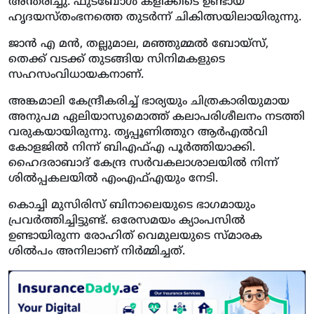
അന്തരിച്ചു. ഫുട്ബോള്‍ കളിക്കിടെ ഉണ്ടായ
ഹൃദയസ്തംഭനത്തെ തുടർന്ന് ചികിത്സയിലായിരുന്നു.
ജാൻ എ മൻ, തല്ലുമാല, മഞ്ഞുമ്മല്‍ ബോയ്സ്,
തെക്ക് വടക്ക് തുടങ്ങിയ സിനിമകളുടെ
സഹസംവിധായകനാണ്.
അങ്കമാലി കേന്ദ്രീകരിച്ച്‌ ഭാര്യയും ചിത്രകാരിയുമായ
അനുപമ ഏലിയാസുമൊത്ത് കലാപരിശീലനം നടത്തി
വരുകയായിരുന്നു. തൃപ്പൂണിത്തുറ ആർഎല്‍വി
കോളജില്‍ നിന്ന് ബിഎഫ്‌എ പൂർത്തിയാക്കി.
ഹൈദരാബാദ് കേന്ദ്ര സർവകലാശാലയില്‍ നിന്ന്
ശില്‍പ്പകലയില്‍ എംഎഫ്‌എയും നേടി.
കൊച്ചി മുസിരിസ് ബിനാലെയുടെ ഭാഗമായും
പ്രവർത്തിച്ചിട്ടുണ്ട്. ഒരേസമയം ക്യാംപസില്‍
ഉണ്ടായിരുന്ന രോഹിത് വെമുലയുടെ സ്മാരക
ശില്‍പം അനിലാണ് നിർമ്മിച്ചത്.