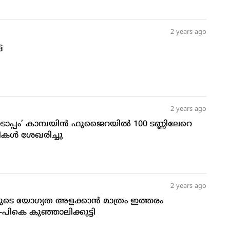
2 years ago
െ
2 years ago
പം’ കാമ്പയിന്‍ ഫുജൈറയില്‍ 100 ടണ്ണിലേറെ
കള്‍ ശേഖരിച്ചു
2 years ago
രുടെ യോഗ്യത അളക്കാന്‍ മാത്രം ഇത്തരം
ോ-പികെ കുഞ്ഞാലിക്കുട്ടി