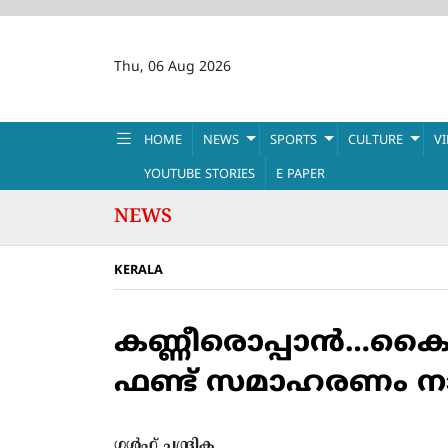
Thu, 06 Aug 2026
HOME
NEWS
SPORTS
CULTURE
V
YOUTUBE STORIES
E PAPER
NEWS
KERALA
കണ്ണീരൊപ്പാന്‍…കൈക
ഫണ്ട് സമാഹരണം ന
ഗൾഫ് ചന്ദ്രിക