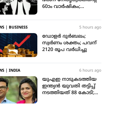
ഭരണ നേതൃത്വത്തിന്റെ
60ാം വാര്‍ഷികം;
അനുസ്മരിച്ച് യുഎഇ
പ്രസിഡന്റ്
WS
|
BUSINESS
5 hours ago
ഡോളര്‍ ദുര്‍ബലം;
സ്വര്‍ണം ശക്തം; പവന്
2120 രൂപ വര്‍ധിച്ചു
WS
|
INDIA
6 hours ago
യുഎഇ നാടുകടത്തിയ
ഇന്ത്യന്‍ യുവതി തട്ടിപ്പ്
നടത്തിയത് 88 കോടി;
2025ല്‍ 1469
ഇന്ത്യക്കാരെ
നാടുകടത്തി