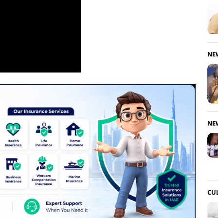
NE
NE
CU