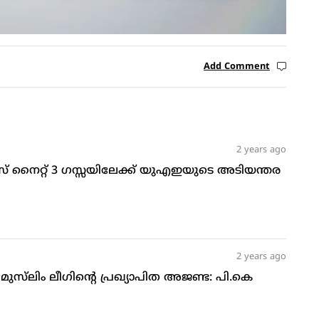
Add Comment
2 years ago
സ് നൈറ്റ് 3 ഗസ്സയിലേക്ക് യുഎഇയുടെ അടിയന്തര
2 years ago
സ്‌ലിം ലീഗിന്റെ പ്രഖ്യാപിത അജണ്ട: പി.കെ