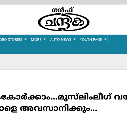
IDEO STORIES
MORE
AUTO NEWS
YOUTH PAGE
ോര്‍ക്കാം…മുസ്‌ലിംലീഗ് വ
ാളെ അവസാനിക്കും…