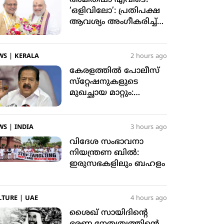
‘ഒളിവിലോ’: പ്രതിപക്ഷ
ആവശ്യം അംഗീകരിച്ച്
രാജ്യസഭാ അധ്യക്ഷന്‍
WS
|
KERALA
2 hours ago
കേരളത്തില്‍ പോലീസ്
സ്‌റ്റേഷനുകളുടെ
മുഖച്ഛായ മാറ്റും:
ആഭ്യന്തര മന്ത്രി രമേശ്
ചെന്നിത്തല
WS
|
INDIA
3 hours ago
വിദേശ സംഭാവനാ
നിയന്ത്രണ ബില്‍:
ഇരുസഭകളിലും ബഹളം
LTURE
|
UAE
4 hours ago
ശൈഖ് സായിദിന്റെ