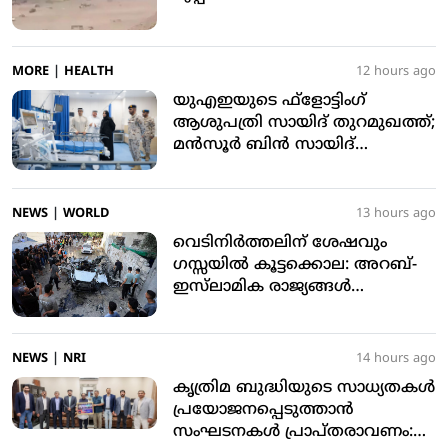
കൊല്ലപ്പെട്ടു
MORE
|
HEALTH
12 hours ago
യുഎഇയുടെ ഫ്‌ളോട്ടിംഗ്
ആശുപത്രി സായിദ് തുറമുഖത്ത്;
മന്‍സൂര്‍ ബിന്‍ സായിദ്
സന്ദര്‍ശിച്ചു
NEWS
|
WORLD
13 hours ago
വെടിനിര്‍ത്തലിന് ശേഷവും
ഗസ്സയില്‍ കൂട്ടക്കൊല: അറബ്-
ഇസ്‌ലാമിക രാജ്യങ്ങള്‍
അപലപിച്ചു
NEWS
|
NRI
14 hours ago
കൃത്രിമ ബുദ്ധിയുടെ സാധ്യതകള്‍
പ്രയോജനപ്പെടുത്താന്‍
സംഘടനകള്‍ പ്രാപ്തരാവണം: