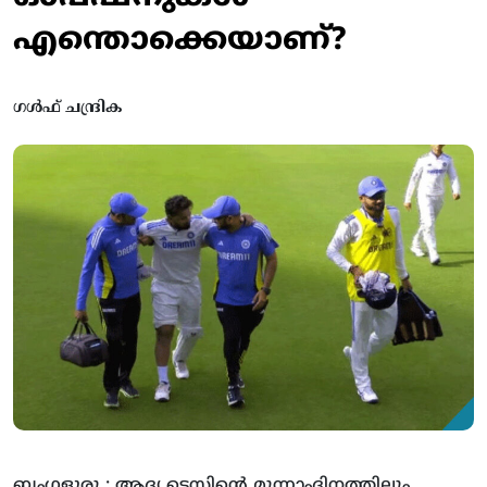
എന്തൊക്കെയാണ്?
ഗൾഫ് ചന്ദ്രിക
ബംഗളൂരു : ആദ്യ ടെസ്റ്റിന്‍റെ മൂന്നാംദിനത്തിലും