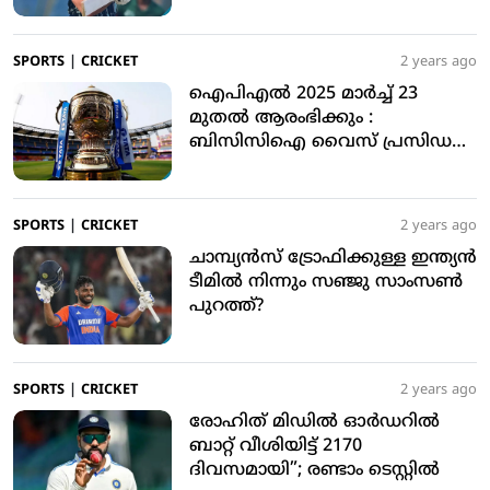
SPORTS
|
CRICKET
2 years ago
ഐപിഎൽ 2025 മാർച്ച് 23
മുതൽ ആരംഭിക്കും :
ബിസിസിഐ വൈസ് പ്രസിഡൻ്റ്
രാജീവ് ശുക്ല പ്രഖ്യാപനം
SPORTS
|
CRICKET
2 years ago
ചാമ്പ്യൻസ് ട്രോഫിക്കുള്ള ഇന്ത്യൻ
ടീമിൽ നിന്നും സഞ്ജു സാംസൺ
പുറത്ത്?
SPORTS
|
CRICKET
2 years ago
രോഹിത് മിഡിൽ ഓർഡറിൽ
ബാറ്റ് വീശിയിട്ട് 2170
ദിവസമായി”; രണ്ടാം ടെസ്റ്റിൽ